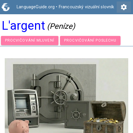
settings
LanguageGuide.org
•
Francouzský vizuální slovník
L'argent
(Peníze)
PROCVIČOVÁNÍ MLUVENÍ
PROCVIČOVÁNÍ POSLECHU