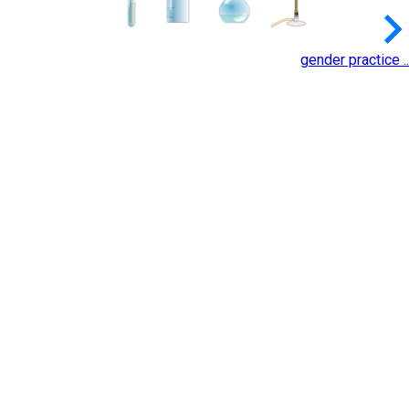
keyboard_arrow_
gender practice ..