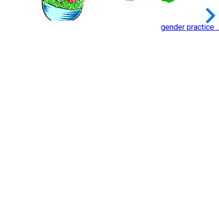
keyboard_arrow_
gender practice ..