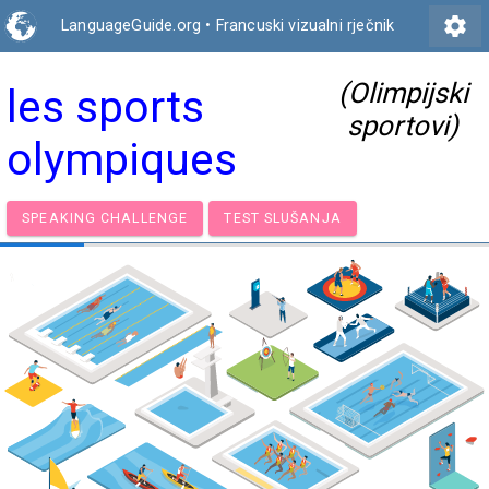
settings
LanguageGuide.org
•
Francuski vizualni rječnik
(Olimpijski
les sports
sportovi)
olympiques
SPEAKING CHALLENGE
TEST SLUŠANJA