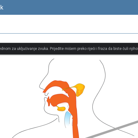
ik
jednom za uključivanje zvuka. Prijeđite mišem preko riječi i fraza da biste čuli njiho