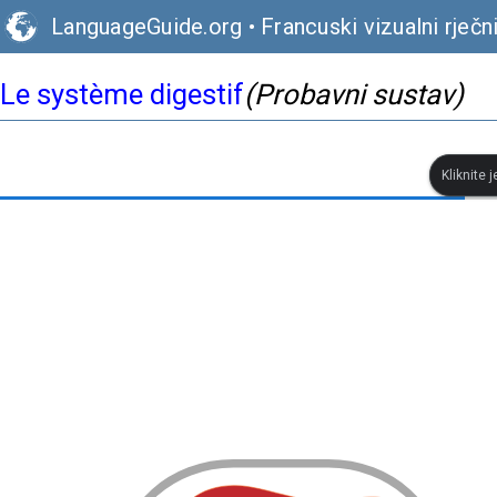
LanguageGuide.org
•
Francuski vizualni rječn
Le système digestif
(Probavni sustav)
Kliknite 