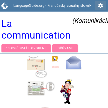
settings
LanguageGuide.org
•
Francúzsky vizuálny slovník
(Komunikáci
La
communication
PRECVIČOVAŤ HOVORENIE
POČÚVANIE