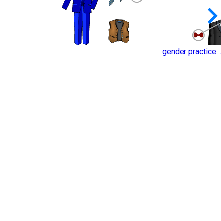
keyboard_arrow_
gender practice ..