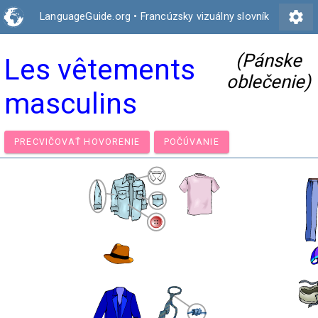
settings
LanguageGuide.org
•
Francúzsky vizuálny slovník
(Pánske
Les vêtements
oblečenie)
masculins
PRECVIČOVAŤ HOVORENIE
POČÚVANIE