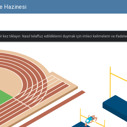
e Hazinesi
r kez tıklayın. Nasıl telaffuz edildiklerini duymak için imleci kelimelerin ve ifadeler