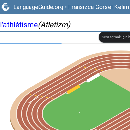
LanguageGuide.org
•
Fransızca Görsel Kelim
l'athlétisme
(Atletizm)
Sesi açmak için bi