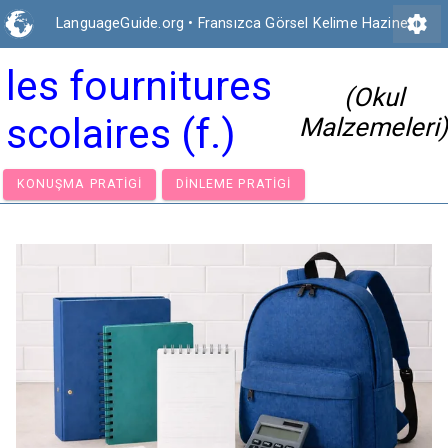
settings
LanguageGuide.org
•
Fransızca Görsel Kelime Hazinesi
les fournitures
(Okul
scolaires (f.)
Malzemeleri)
KONUŞMA PRATIGI
DINLEME PRATIGI