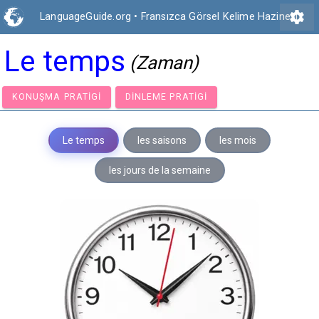
settings
LanguageGuide.org
•
Fransızca Görsel Kelime Hazinesi
Le temps
(Zaman)
KONUŞMA PRATIGI
DINLEME PRATIGI
Le temps
les saisons
les mois
les jours de la semaine