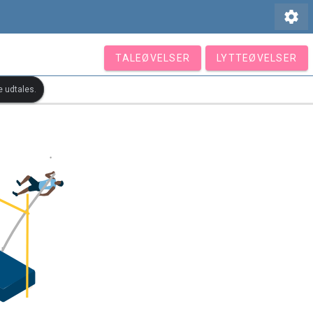
settings
TALEØVELSER
LYTTEØVELSER
e udtales.