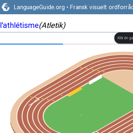
LanguageGuide.org
•
Fransk visuelt ordforrå
l'athlétisme
(Atletik)
Klik én g