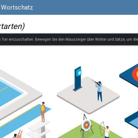
r Wortschatz
tarten)
n Ton einzuschalten. Bewegen Sie den Mauszeiger über Wörter und Sätze, um di