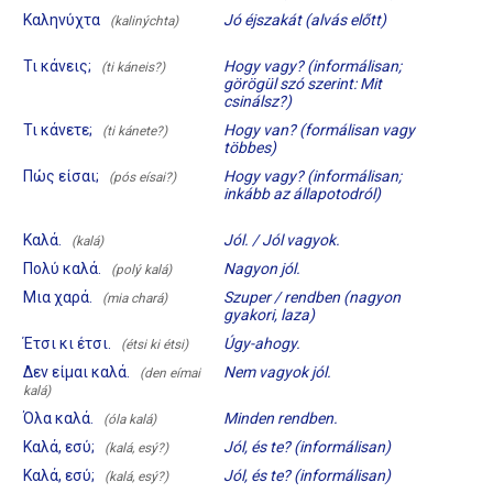
Καληνύχτα
Jó éjszakát (alvás előtt)
(kalinýchta)
Τι κάνεις;
Hogy vagy? (informálisan;
(ti káneis?)
görögül szó szerint: Mit
csinálsz?)
Τι κάνετε;
Hogy van? (formálisan vagy
(ti kánete?)
többes)
Πώς είσαι;
Hogy vagy? (informálisan;
(pós eísai?)
inkább az állapotodról)
Καλά.
Jól. / Jól vagyok.
(kalá)
Πολύ καλά.
Nagyon jól.
(polý kalá)
Μια χαρά.
Szuper / rendben (nagyon
(mia chará)
gyakori, laza)
Έτσι κι έτσι.
Úgy-ahogy.
(étsi ki étsi)
Δεν είμαι καλά.
Nem vagyok jól.
(den eímai
kalá)
Όλα καλά.
Minden rendben.
(óla kalá)
Καλά, εσύ;
Jól, és te? (informálisan)
(kalá, esý?)
Καλά, εσύ;
Jól, és te? (informálisan)
(kalá, esý?)