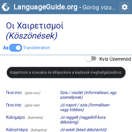
LanguageGuide.org
settings
•
Görög vizuális szókincs
Οι Χαιρετισμοί
(Köszönések)
Aa
Transliteration
Kvíz Üzemmód
Koppintson a szavakra és kifejezésre a kiejtésük meghallgatásához.
Γεια σου
Szia / viszlát (informálisan; egy
(geia sou)
személynek)
Γεια σας
Jó napot / szia (formálisan
(geia sas)
vagy többes)
Καλημέρα
Jó reggelt (reggeltől kora
(kaliméra)
délutánig)
Καλησπέρα
Jó estét (késő délutántól)
(kalispéra)