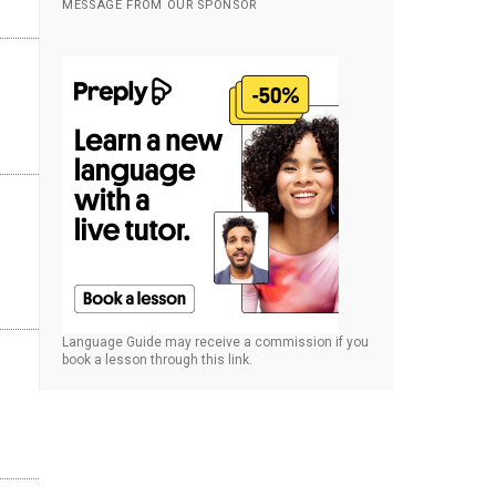
MESSAGE FROM OUR SPONSOR
Language Guide may receive a commission if you
book a lesson through this link.