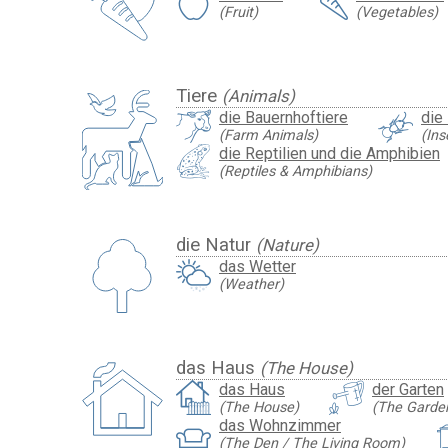
(Fruit)
(Vegetables)
Tiere
(Animals)
die Bauernhoftiere
die
(Farm Animals)
(Ins
die Reptilien und die Amphibien
(Reptiles & Amphibians)
die Natur
(Nature)
das Wetter
(Weather)
das Haus
(The House)
das Haus
der Garten
(The House)
(The Garde
das Wohnzimmer
(The Den / The Living Room)