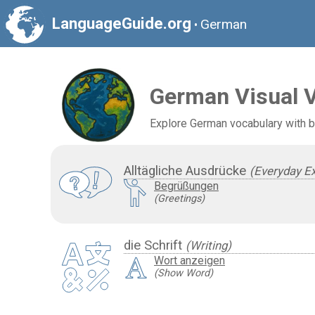
LanguageGuide.org
German
•
German Visual 
Explore German vocabulary with bui
Alltägliche Ausdrücke
(Everyday E
Begrüßungen
(Greetings)
die Schrift
(Writing)
Wort anzeigen
(Show Word)