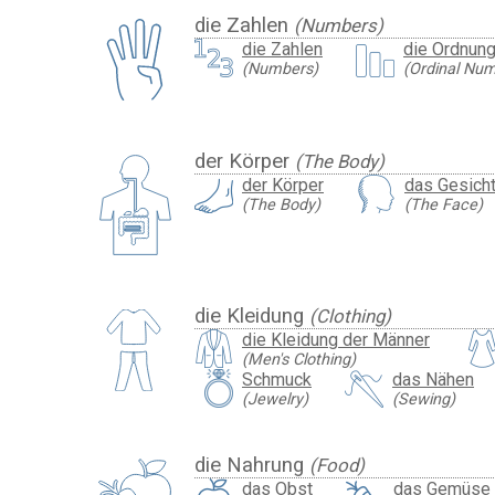
die Zahlen
(Numbers)
die Zahlen
die Ordnun
(Numbers)
(Ordinal Nu
der Körper
(The Body)
der Körper
das Gesich
(The Body)
(The Face)
die Kleidung
(Clothing)
die Kleidung der Männer
(Men's Clothing)
Schmuck
das Nähen
(Jewelry)
(Sewing)
die Nahrung
(Food)
das Obst
das Gemüse