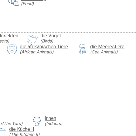
(Food)
 Insekten
die Vögel
ects)
(Birds)
die afrikanischen Tiere
die Meerestiere
(African Animals)
(Sea Animals)
Innen
n/The Yard)
(Indoors)
die Küche II
(The Kitchen II)