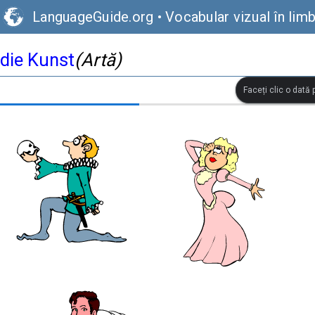
LanguageGuide.org
•
Vocabular vizual în li
die Kunst
(Artă)
Faceți clic o dată