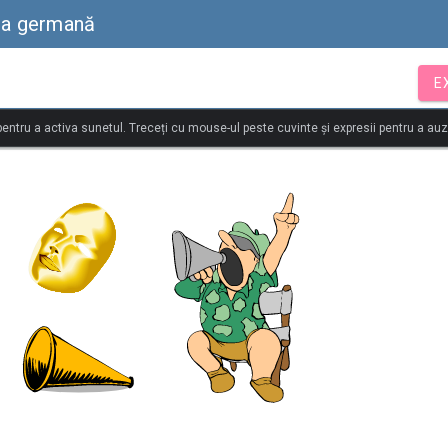
mba germană
E
 pentru a activa sunetul. Treceți cu mouse-ul peste cuvinte și expresii pentru a au