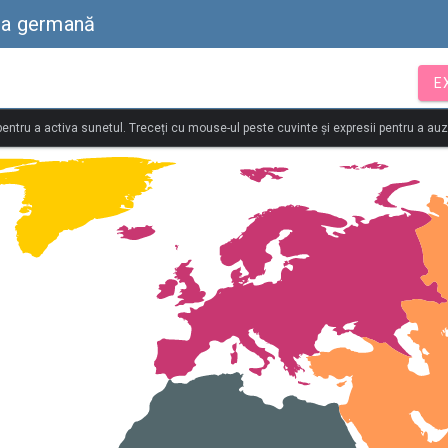
mba germană
E
 pentru a activa sunetul. Treceți cu mouse-ul peste cuvinte și expresii pentru a au