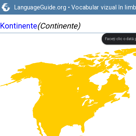
LanguageGuide.org
•
Vocabular vizual în li
Kontinente
(Continente)
Faceți clic o dată