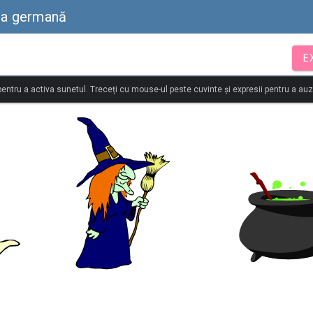
mba germană
E
 pentru a activa sunetul. Treceți cu mouse-ul peste cuvinte și expresii pentru a au