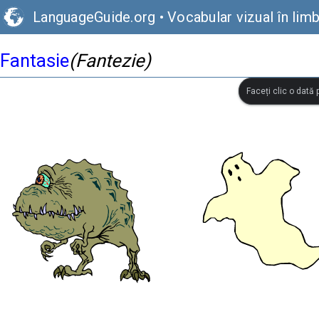
LanguageGuide.org
•
Vocabular vizual în li
Fantasie
(Fantezie)
Faceți clic o dată