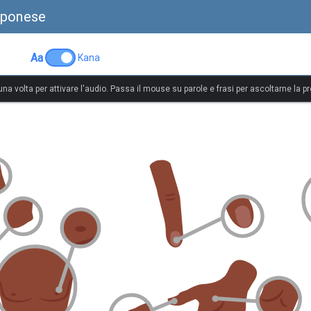
pponese
Aa
Kana
 una volta per attivare l'audio. Passa il mouse su parole e frasi per ascoltarne la p