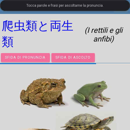
Tocca parole e frasi per ascoltarne la pronuncia.
settings
LanguageGuide.org
•
Vocabolario visivo giapponese
爬虫類と両生
(I rettili e gli
anfibi)
類
SFIDA DI PRONUNCIA
SFIDA DI ASCOLTO