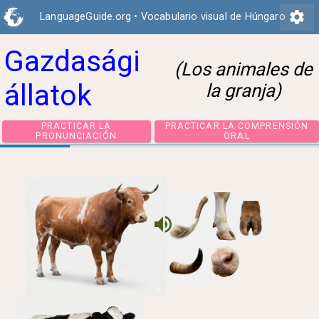
settings
LanguageGuide.org
•
Vocabulario visual de Húngaro
Gazdasági
(Los animales de
állatok
la granja)
PRACTICAR LA
PRACTICAR LA COMPRE
PRONUNCIACIÓN
ORAL
volume_up