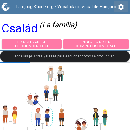
settings
LanguageGuide.org
•
Vocabulario visual de Húngaro
(La familia)
Család
PRACTICAR LA
PRACTICAR LA
PRONUNCIACIÓN
COMPRENSIÓN ORA
Toca las palabras y frases para escuchar cómo se pronuncian.