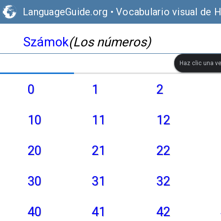
LanguageGuide.org
•
Vocabulario visual de 
Számok
(Los números)
Haz clic una ve
0
1
2
10
11
12
20
21
22
30
31
32
40
41
42