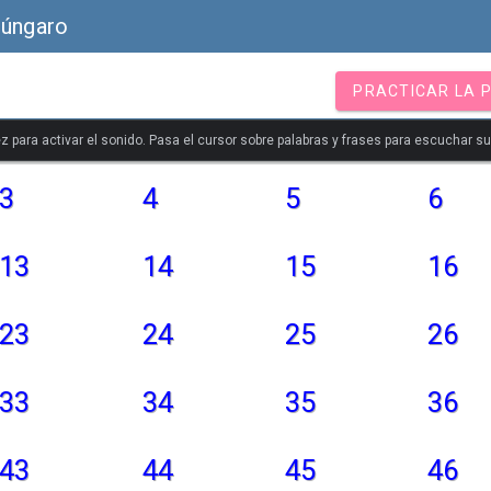
Húngaro
PRACTICAR LA 
z para activar el sonido. Pasa el cursor sobre palabras y frases para escuchar s
3
4
5
6
13
14
15
16
23
24
25
26
33
34
35
36
43
44
45
46