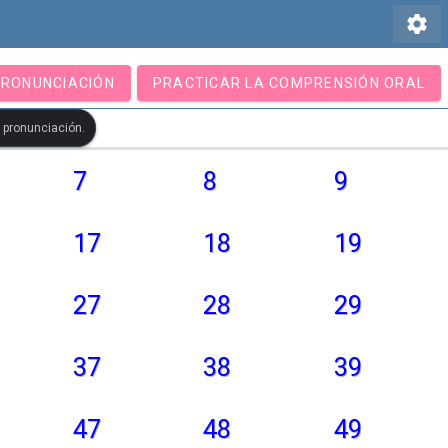
settings
PRONUNCIACIÓN
PRACTICAR LA COMPRENSIÓN ORAL
u pronunciación.
7
8
9
17
18
19
27
28
29
37
38
39
47
48
49