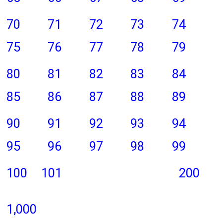
70
71
72
73
74
75
76
77
78
79
80
81
82
83
84
85
86
87
88
89
90
91
92
93
94
95
96
97
98
99
100
101
200
1,000