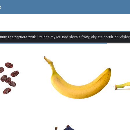
k
nutím raz zapnete zvuk. Prejdite myšou nad slová a frázy, aby ste počuli ich výslov