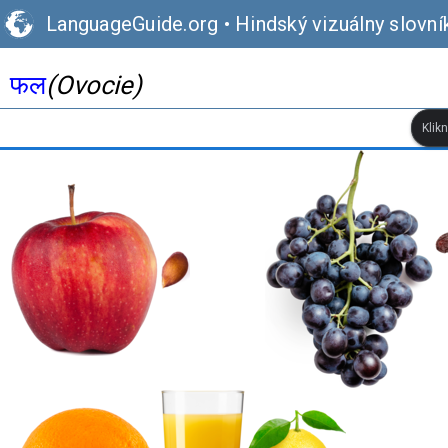
LanguageGuide.org
•
Hindský vizuálny slovní
फल
(Ovocie)
Klik