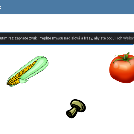
k
nutím raz zapnete zvuk. Prejdite myšou nad slová a frázy, aby ste počuli ich výslov