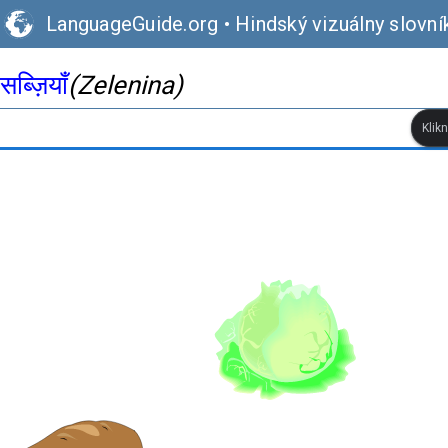
LanguageGuide.org
•
Hindský vizuálny slovní
सब्ज़ियाँ
(Zelenina)
Klik