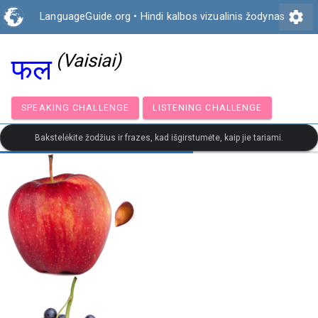
settings
LanguageGuide.org
•
Hindi kalbos vizualinis žodynas
(Vaisiai)
फल
SPEAKING CHALLENGE
LISTENING CHALLENGE
Bakstelėkite žodžius ir frazes, kad išgirstumėte, kaip jie tariami.