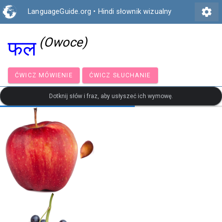
settings
LanguageGuide.org
•
Hindi słownik wizualny
(Owoce)
फल
ĆWICZ MÓWIENIE
ĆWICZ SŁUCHANIE
Dotknij słów i fraz, aby usłyszeć ich wymowę.