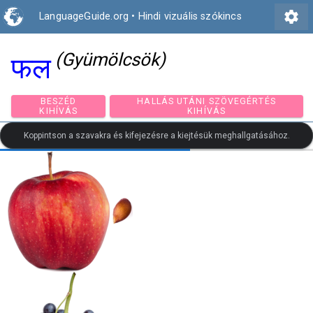
settings
LanguageGuide.org
•
Hindi vizuális szókincs
(Gyümölcsök)
फल
BESZÉD
HALLÁS UTÁNI SZÖVEGÉRTÉ
KIHÍVÁS
KIHÍVÁS
Koppintson a szavakra és kifejezésre a kiejtésük meghallgatásához.