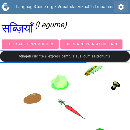
settings
LanguageGuide.org
•
Vocabular vizual în limba hindi
(Legume)
सब्ज़ियाँ
EXERSARE PRIN VORBIRE
EXERSARE PRIN ASCULTA
Atingeți cuvinte și expresii pentru a auzi cum se pronunță.