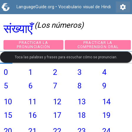
settings
LanguageGuide.org
•
Vocabulario visual de Hindi
(Los números)
संख्याएँ
PRACTICAR LA
PRACTICAR LA
PRONUNCIACIÓN
COMPRENSIÓN ORA
Toca las palabras y frases para escuchar cómo se pronuncian.
0
1
2
3
4
5
6
7
8
9
10
11
12
13
14
15
16
17
18
19
20
21
22
23
24