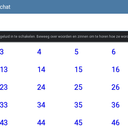
chat
 geluid in te schakelen. Beweeg over woorden en zinnen om te horen hoe ze wor
3
4
5
6
13
14
15
16
23
24
25
26
33
34
35
36
43
44
45
46