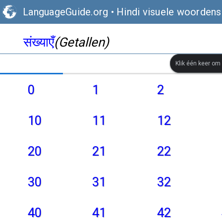
LanguageGuide.org
•
Hindi visuele woordens
संख्याएँ
(Getallen)
Klik één keer om
0
1
2
10
11
12
20
21
22
30
31
32
40
41
42