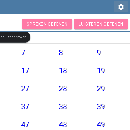
settings
SPREKEN OEFENEN
LUISTEREN OEFENEN
den uitgesproken.
7
8
9
17
18
19
27
28
29
37
38
39
47
48
49