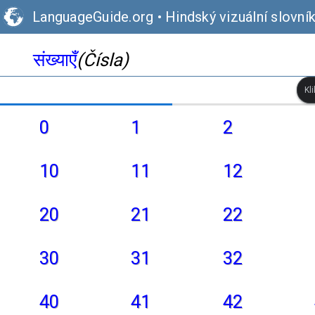
LanguageGuide.org
•
Hindský vizuální slovní
संख्याएँ
(Čísla)
Kl
0
1
2
10
11
12
20
21
22
30
31
32
40
41
42