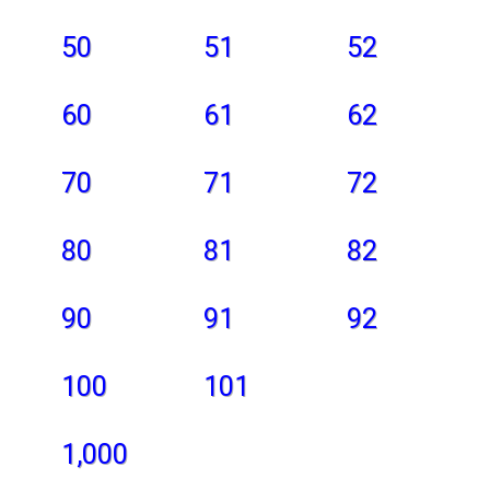
50
51
52
60
61
62
70
71
72
80
81
82
90
91
92
100
101
1,000