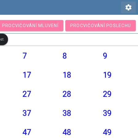
settings
PROCVIČOVÁNÍ MLUVENÍ
PROCVIČOVÁNÍ POSLECHU
st.
7
8
9
17
18
19
27
28
29
37
38
39
47
48
49