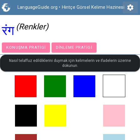
settings
LanguageGuide.org
•
Hintçe Görsel Kelime Hazinesi
(Renkler)
रंग
KONUŞMA PRATIGI
DINLEME PRATIGI
Nasıl telaffuz edildiklerini duymak için kelimelerin ve ifadelerin üzerine
dokunun.