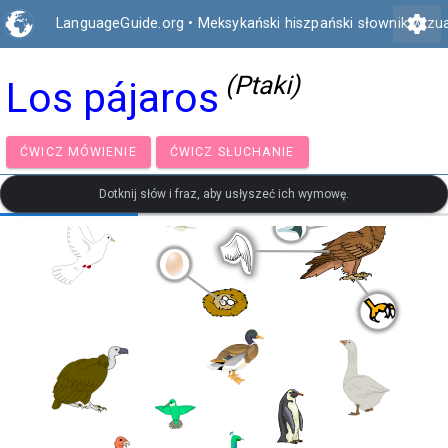
settings
LanguageGuide.org
•
Meksykański hiszpański słownik wizu
(Ptaki)
Los pájaros
ĆWICZ MÓWIENIE
ĆWICZ SŁUCHANIE
Dotknij słów i fraz, aby usłyszeć ich wymowę.