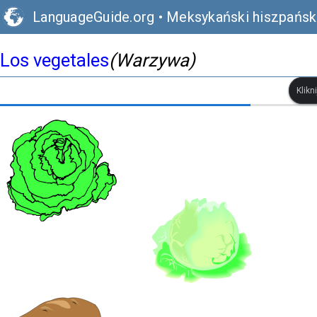
LanguageGuide.org
•
Meksykański hiszpański
Los vegetales
(Warzywa)
Klikn