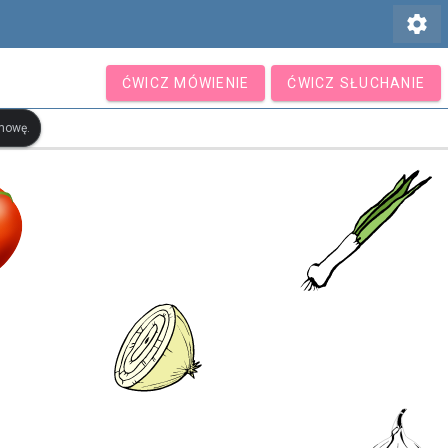
settings
ĆWICZ MÓWIENIE
ĆWICZ SŁUCHANIE
ymowę.