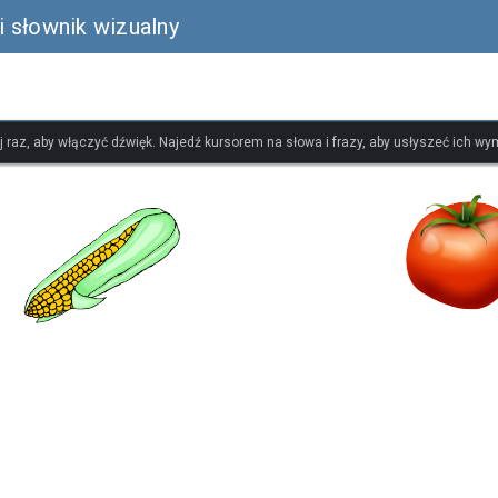
 słownik wizualny
ij raz, aby włączyć dźwięk. Najedź kursorem na słowa i frazy, aby usłyszeć ich w