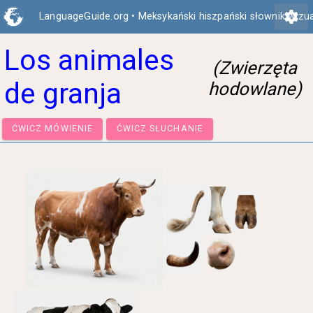
settings
LanguageGuide.org
•
Meksykański hiszpański słownik wizu
Los animales
(Zwierzęta
de granja
hodowlane)
ĆWICZ MÓWIENIE
ĆWICZ SŁUCHANIE