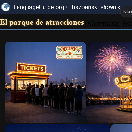
LanguageGuide.org
•
Hiszpański słownik wiz
Klikn
El parque de atracciones
(Kiermasz, We