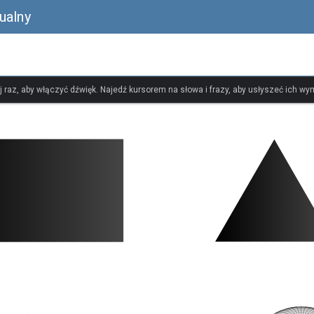
ualny
ij raz, aby włączyć dźwięk. Najedź kursorem na słowa i frazy, aby usłyszeć ich w