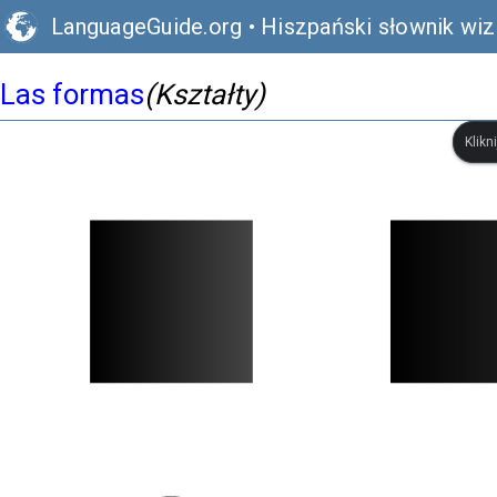
LanguageGuide.org
•
Hiszpański słownik wiz
Las formas
(Kształty)
Klikn