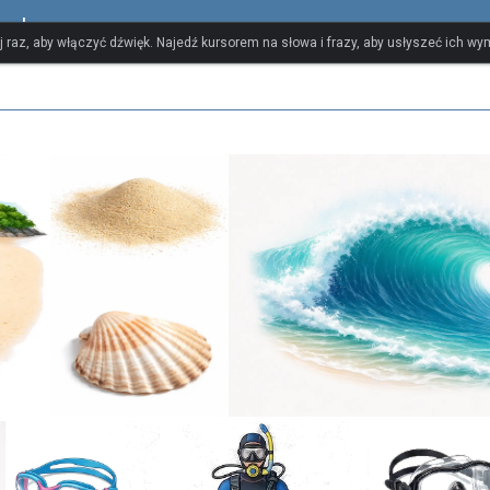
ualny
ij raz, aby włączyć dźwięk. Najedź kursorem na słowa i frazy, aby usłyszeć ich w