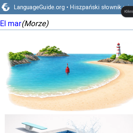
LanguageGuide.org
•
Hiszpański słownik wiz
Klikn
El mar
(Morze)