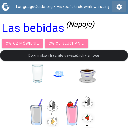
settings
LanguageGuide.org
•
Hiszpański słownik wizualny
(Napoje)
Las bebidas
ĆWICZ MÓWIENIE
ĆWICZ SŁUCHANIE
Dotknij słów i fraz, aby usłyszeć ich wymowę.