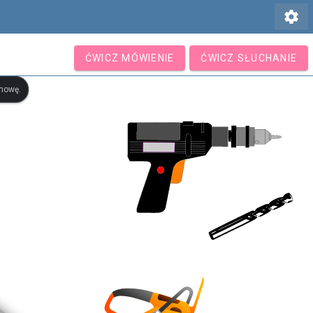
settings
ĆWICZ MÓWIENIE
ĆWICZ SŁUCHANIE
ymowę.