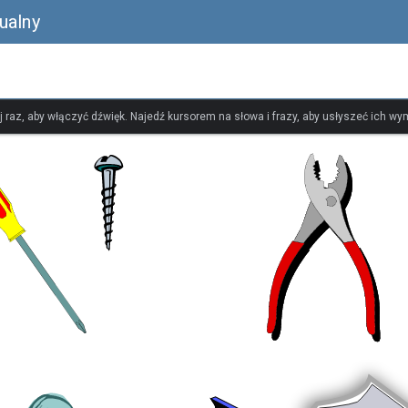
ualny
ij raz, aby włączyć dźwięk. Najedź kursorem na słowa i frazy, aby usłyszeć ich w