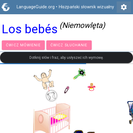
settings
LanguageGuide.org
•
Hiszpański słownik wizualny
(Niemowlęta)
Los bebés
ĆWICZ MÓWIENIE
ĆWICZ SŁUCHANIE
Dotknij słów i fraz, aby usłyszeć ich wymowę.