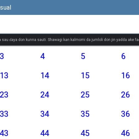
sual
 sau ɗaya don kunna sauti. Shawagi kan kalmomi da jumloli don jin yadda ake faɗ
3
4
5
6
13
14
15
16
23
24
25
26
33
34
35
36
43
44
45
46