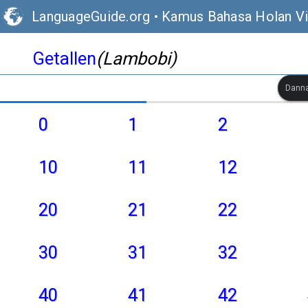
LanguageGuide.org
•
Kamus Bahasa Holan Vi
Getallen
(Lambobi)
Danna
0
1
2
10
11
12
20
21
22
30
31
32
40
41
42