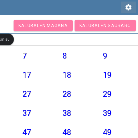
settings
KALUBALEN MAGANA
KALUBALEN SAURARO
in su.
7
8
9
17
18
19
27
28
29
37
38
39
47
48
49