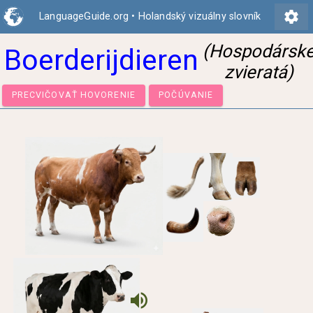
settings
LanguageGuide.org
•
Holandský vizuálny slovník
(Hospodársk
Boerderijdieren
zvieratá)
PRECVIČOVAŤ HOVORENIE
POČÚVANIE
volume_up