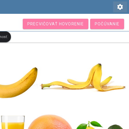
settings
PRECVIČOVAŤ HOVORENIE
POČÚVANIE
nosť.