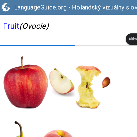
LanguageGuide.org
•
Holandský vizuálny slov
Fruit
(Ovocie)
Klik