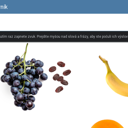
ník
nutím raz zapnete zvuk. Prejdite myšou nad slová a frázy, aby ste počuli ich výslov