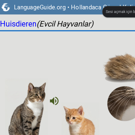
LanguageGuide.org
•
Hollandaca Görsel Keli
Sesi açmak için bi
Huisdieren
(Evcil Hayvanlar)
volume_up