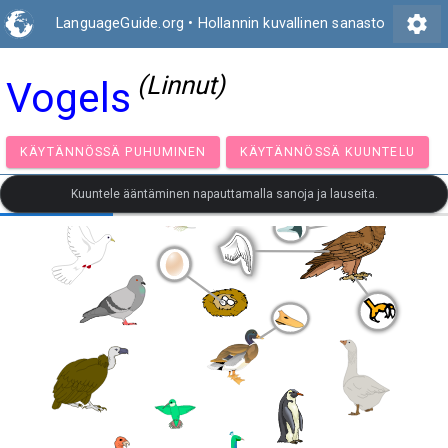
settings
LanguageGuide.org
•
Hollannin kuvallinen sanasto
(Linnut)
Vogels
KÄYTÄNNÖSSÄ PUHUMINEN
KÄYTÄNNÖSSÄ KUUNT
Kuuntele ääntäminen napauttamalla sanoja ja lauseita.