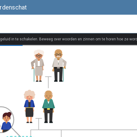
rdenschat
 geluid in te schakelen. Beweeg over woorden en zinnen om te horen hoe ze wor