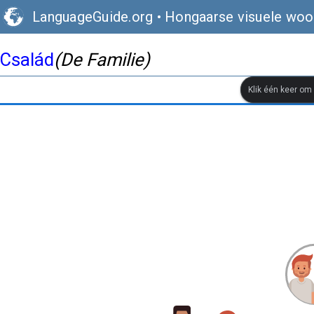
LanguageGuide.org
•
Hongaarse visuele woo
Család
(De Familie)
Klik één keer om