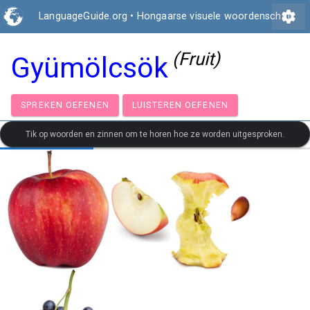
settings
LanguageGuide.org
•
Hongaarse visuele woordenschat
(Fruit)
Gyümölcsök
SPREKEN OEFENEN
LUISTEREN OEFENEN
Tik op woorden en zinnen om te horen hoe ze worden uitgesproken.