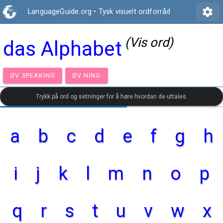
settings
LanguageGuide.org
•
Tysk visuelt ordforråd
(Vis ord)
das Alphabet
ØV SPEAKING
ØV NING
Trykk på ord og setninger for å høre hvordan de uttales.
a
b
c
d
e
f
g
h
i
j
k
l
m
n
o
p
q
r
s
t
u
v
w
x