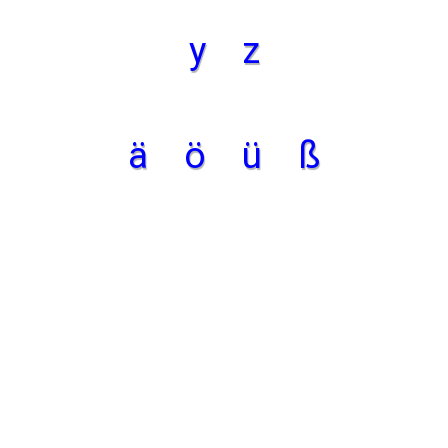
y
z
ä
ö
ü
ß